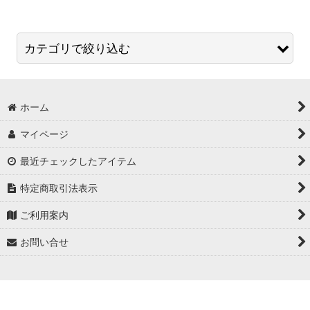
表示数
:
並び順
:
カテゴリで絞り込む
絞り込む
ウエット仕上げ剤 (全ての商品)
ホーム
石材用ウエット仕上げ剤 ＡＤーセラレジン１
マイページ
軟石用ウエット仕上げ剤 ＡＤーセラレジン３
最近チェックしたアイテム
石材用ウエット仕上げ剤（速乾）ＡＤーセラレジン５
特定商取引法表示
ご利用案内
お問い合せ