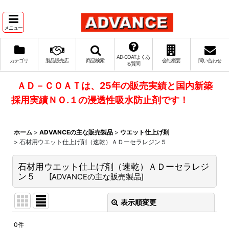
メニュー
AD‐COATよくあ
カテゴリ
製品販売店
商品検索
会社概要
問い合わせ
る質問
ＡＤ－ＣＯＡＴは、25年の販売実績と国内新築
採用実績ＮＯ.１の浸透性吸水防止剤です！
ホーム
>
ADVANCEの主な販売製品
>
ウエット仕上げ剤
>
石材用ウエット仕上げ剤（速乾）ＡＤーセラレジン５
石材用ウエット仕上げ剤（速乾）ＡＤーセラレジ
ン５
[
ADVANCEの主な販売製品
]
表示順変更
閉じる
0
件