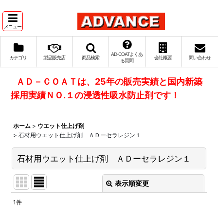
メニュー
AD‐COATよくあ
カテゴリ
製品販売店
商品検索
会社概要
問い合わせ
る質問
ＡＤ－ＣＯＡＴは、25年の販売実績と国内新築
採用実績ＮＯ.１の浸透性吸水防止剤です！
ホーム
>
ウエット仕上げ剤
>
石材用ウエット仕上げ剤 ＡＤーセラレジン１
石材用ウエット仕上げ剤 ＡＤーセラレジン１
表示順変更
閉じる
1
件
表示数
: