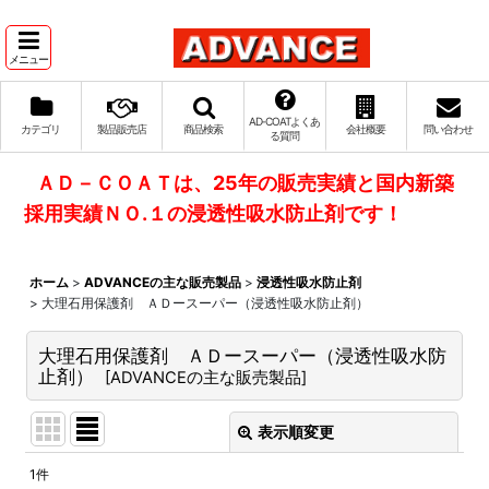
メニュー
AD‐COATよくあ
カテゴリ
製品販売店
商品検索
会社概要
問い合わせ
る質問
ＡＤ－ＣＯＡＴは、25年の販売実績と国内新築
採用実績ＮＯ.１の浸透性吸水防止剤です！
ホーム
>
ADVANCEの主な販売製品
>
浸透性吸水防止剤
>
大理石用保護剤 ＡＤースーパー（浸透性吸水防止剤）
大理石用保護剤 ＡＤースーパー（浸透性吸水防
止剤）
[
ADVANCEの主な販売製品
]
表示順変更
閉じる
1
件