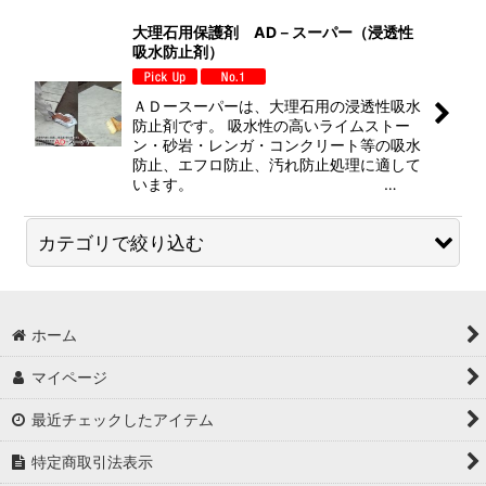
表示数
:
大理石用保護剤 AD－スーパー（浸透性
吸水防止剤）
並び順
:
ＡＤースーパーは、大理石用の浸透性吸水
絞り込む
防止剤です。 吸水性の高いライムストー
ン・砂岩・レンガ・コンクリート等の吸水
防止、エフロ防止、汚れ防止処理に適して
います。 …
カテゴリで絞り込む
浸透性吸水防止剤 (全ての商品)
ホーム
大理石用保護剤 ＡＤースーパー（浸透性吸水防止剤）
マイページ
軟石用保護剤 ＡＤースーパーII（砂岩・十和田・大谷
石・溶岩・琉球石灰岩用浸透性吸水防止剤））
最近チェックしたアイテム
特定商取引法表示
御影石用保護剤 ＡＤ－ホワイト（浸透性吸水防止剤）