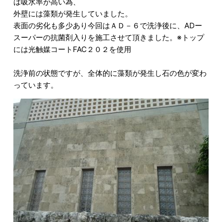
は吸水率が高い為、
外壁には藻類が発生していました。
表面の劣化も多少あり今回はＡＤ－６で洗浄後に、ADー
スーパーの抗菌剤入りを施工させて頂きました。※トップ
には光触媒コートFAC２０２を使用
洗浄前の状態ですが、全体的に藻類が発生し石の色が変わ
っています。