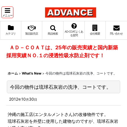
メニュー
AD‐COATよくあ
カテゴリ
製品販売店
商品検索
会社概要
問い合わせ
る質問
ＡＤ－ＣＯＡＴは、25年の販売実績と国内新築
採用実績ＮＯ.１の浸透性吸水防止剤です！
ホーム
>
What's New
>
今回の物件は琉球石灰岩の洗浄、コートです。
今回の物件は琉球石灰岩の洗浄、コートです。
2012
10
30
年
月
日
沖縄の施工店(エンタルメントさん)の改修物件です。
琉球石灰岩を外壁に使用した建物なのですが、琉球石灰岩