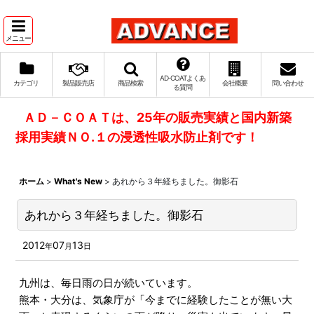
メニュー
AD‐COATよくあ
カテゴリ
製品販売店
商品検索
会社概要
問い合わせ
る質問
ＡＤ－ＣＯＡＴは、25年の販売実績と国内新築
採用実績ＮＯ.１の浸透性吸水防止剤です！
ホーム
>
What's New
>
あれから３年経ちました。御影石
あれから３年経ちました。御影石
2012
07
13
年
月
日
九州は、毎日雨の日が続いています。
熊本・大分は、気象庁が「今までに経験したことが無い大