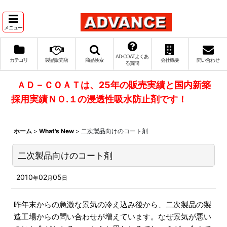
メニュー
AD‐COATよくあ
カテゴリ
製品販売店
商品検索
会社概要
問い合わせ
る質問
ＡＤ－ＣＯＡＴは、25年の販売実績と国内新築
採用実績ＮＯ.１の浸透性吸水防止剤です！
ホーム
>
What's New
>
二次製品向けのコート剤
二次製品向けのコート剤
2010
02
05
年
月
日
昨年末からの急激な景気の冷え込み後から、二次製品の製
造工場からの問い合わせが増えています。なぜ景気が悪い