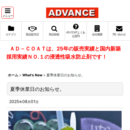
メニュー
AD‐COATよくあ
カテゴリ
製品販売店
商品検索
会社概要
問い合わせ
る質問
ＡＤ－ＣＯＡＴは、25年の販売実績と国内新築
採用実績ＮＯ.１の浸透性吸水防止剤です！
ホーム
>
What's New
>
夏季休業日のお知らせ。
夏季休業日のお知らせ。
2025
08
01
年
月
日