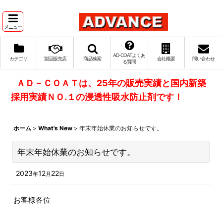
メニュー
AD‐COATよくあ
カテゴリ
製品販売店
商品検索
会社概要
問い合わせ
る質問
ＡＤ－ＣＯＡＴは、25年の販売実績と国内新築
採用実績ＮＯ.１の浸透性吸水防止剤です！
ホーム
>
What's New
>
年末年始休業のお知らせです。
年末年始休業のお知らせです。
2023
12
22
年
月
日
お客様各位