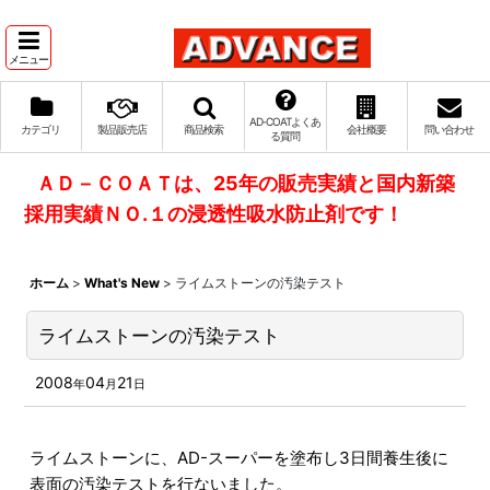
メニュー
AD‐COATよくあ
カテゴリ
製品販売店
商品検索
会社概要
問い合わせ
る質問
ＡＤ－ＣＯＡＴは、25年の販売実績と国内新築
採用実績ＮＯ.１の浸透性吸水防止剤です！
ホーム
>
What's New
>
ライムストーンの汚染テスト
ライムストーンの汚染テスト
2008
04
21
年
月
日
ライムストーンに、AD-スーパーを塗布し3日間養生後に
表面の汚染テストを行ないました。