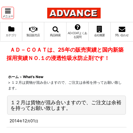
メニュー
AD‐COATよくあ
カテゴリ
製品販売店
商品検索
会社概要
問い合わせ
る質問
ＡＤ－ＣＯＡＴは、25年の販売実績と国内新築
採用実績ＮＯ.１の浸透性吸水防止剤です！
ホーム
>
What's New
>
１２月は貨物が混み合いますので、ご注文は余裕を持ってお願い致し
ます。
１２月は貨物が混み合いますので、ご注文は余裕
を持ってお願い致します。
2014
12
01
年
月
日